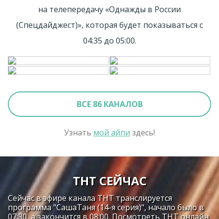
на телепередачу «Однажды в России
(Спецдайджест)», которая будет показываться с
04:35 до 05:00.
ВСЕ 86 КАНАЛОВ
Узнать
мой айпи
здесь!
ТНТ СЕЙЧАС
Сейчас в эфире канала ТНТ транслируется
программа "CaшаТаня (14-я серия)", начало было в
07:30, а закончится в 08:00. Посмотреть ТНТ онлайн