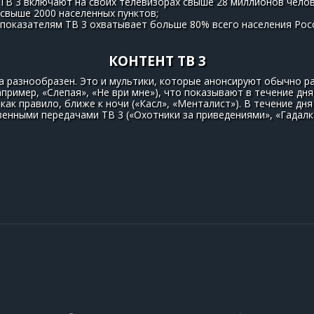
ТВ 3 включают на своих телевизорах свыше 28 миллионов челове
 свыше 2000 населенных пунктов;
 показателям ТВ 3 охватывает больше 80% всего населения Рос
КОНТЕНТ ТВ 3
а разнообразен. Это и мультики, которые анонсируют обычно ра
апример, «Слепая», «Не ври мне»), что показывают в течение дня
как правило, ближе к ночи («Касл», «Менталист»). В течение дн
енными передачами ТВ 3 («Охотники за приведениями», «Гадалка