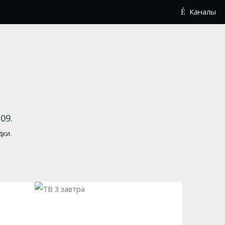
Каналы
09.
дки.