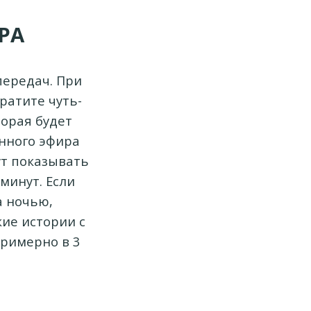
РА
передач. При
ратите чуть-
торая будет
онного эфира
ут показывать
 минут. Если
а ночью,
ие истории с
римерно в 3