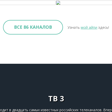
ВСЕ 86 КАНАЛОВ
Узнать
мой айпи
здесь!
ТВ 3
ходит в двадцать самых известных российских телеканалов. Впе