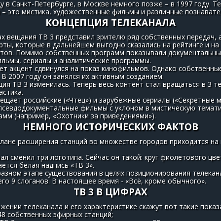
ду в Санкт-Петербурге, в Москве немного позже – в 1997 году. Т
 – это мистика, художественные фильмы и различные познавате
КОНЦЕПЦИЯ ТЕЛЕКАНАЛА
х вещания ТВ 3 представил зрителю ряд собственных передач, 
рты, которые в дальнейшем выгодно сказались на рейтинге и на
тов. Помимо собственных программ показывали документальны
льмы, сериалы и аналитические программы.
лет акцент сдвинулся на показ кинофильмов. Однако собственн
 В 2007 году он занялся их активным созданием.
ция ТВ 3 изменилась. Теперь весь контент стал вращаться в 3 те
астика.
ещает российские («Чтец») и зарубежные сериалы («Секретные 
псевдодокументальные фильмы с уклоном в мистическую тематик
мм (например, «Охотники за приведениями»).
НЕМНОГО ИСТОРИЧЕСКИХ ФАКТОВ
плане расширения станций во множестве городов приходится на
ал сменил три логотипа. Сейчас он такой: круг фиолетового цве
ется белая надпись «ТВ 3».
азном этапе существования в целях позиционирования телекан
го 9 слоганов. В настоящее время - «Всё, кроме обычного».
ТВ 3 В ЦИФРАХ
жении телеканала и его характеристике скажут вот такие показ
48 собственных эфирных станций;