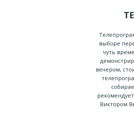
Т
Телепрограм
выборе пере
чуть време
демонстриро
вечером, сто
телепрограм
собирае
рекомендует
Виктором В