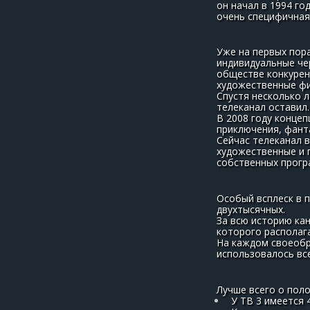
он начал в 1994 го
очень специфичная
Уже на первых пора
индивидуальные че
обществе конкурен
художественные фи
Спустя несколько 
телеканал оставил.
В 2008 году концеп
приключения, фант
Сейчас телеканал в
художественные и 
собственных програ
Особый всплеск в 
двухтысячных.
За всю историю кан
которого располага
На каждом своеобр
использовалось все
Лучше всего о поло
У ТВ 3 имеется 