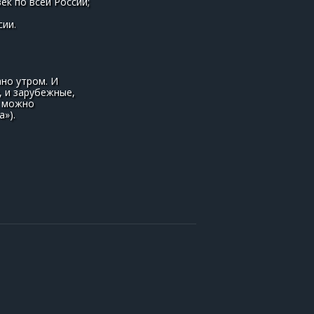
к по всей России;
сии.
но утром. И
, и зарубежные,
я можно
»).