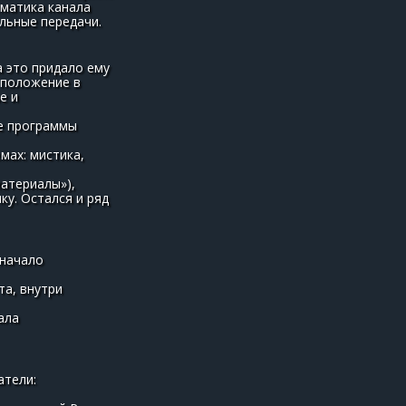
ематика канала
льные передачи.
а это придало ему
 положение в
е и
ые программы
мах: мистика,
материалы»),
у. Остался и ряд
 начало
та, внутри
ала
атели: