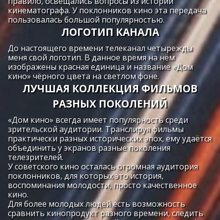
правило, освещались вопросы из истории
кинематографа. У поклонников кино эта передача
пользовалась большой популярностью.
ЛОГОТИП КАНАЛА
До настоящего времени телеканал четырежды
меня свой логотип. В данное время на нём
изображены красная единица и название «Дом
кино» чёрного цвета на светлом фоне.
ЛУЧШАЯ КОЛЛЕКЦИЯ ФИЛЬМОВ
РАЗНЫХ ПОКОЛЕНИЙ
«Дом кино» всегда имеет популярность среди
зрительской аудитории. Транслируя фильмы
практически разных исторических эпох, ему удаётся
объединить у экранов разные поколения
телезрителей.
У советского кино осталась огромная аудитория
поклонников, для которых это история,
воспоминания молодости, просто качественное
кино.
Для более молодых людей есть возможность
сравнить кинопродукт разного времени, следить