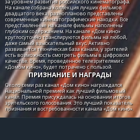
за уровнем развития российского кинематографа.
На канале собрана коллекция лучших фильмов
двадцатого века, разнопланово представлены
современные кинематографические находки. Все
представленные на канале фильмы наполнены
глубоким содержанием. На канале «Дом кино»
круглосуточно транслируются фильмы на любой,
даже самый взыскательный вкус. Активно
развивается техническая база канала, у зрителей
есть возможность смотреть фильмы в цифровом
качестве. Время, проведённое телезрителями с
«Домом кино», будет потрачено с пользой.
ПРИЗНАНИЕ И НАГРАДЫ
Около семи раз канал «Дом кино» награждался
национальной премией как лучший фильмовый
канал. Премия присуждалась на основании итогов
зрительского голосования. Это лучший показатель
признания и востребованности канала «Дом кино».