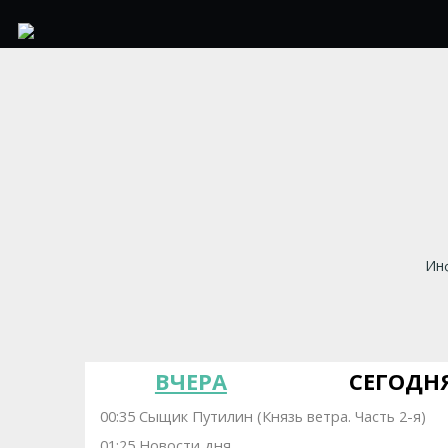
Инф
ВЧЕРА
СЕГОДН
00:35 Сыщик Путилин (Князь ветра. Часть 2-я)
01:25 Новости дня