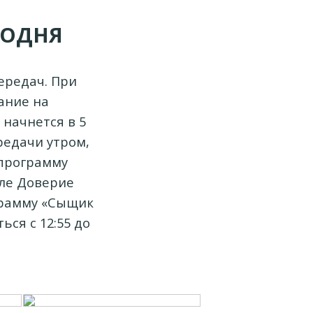
ГОДНЯ
ередач. При
ание на
 начнется в 5
ередачи утром,
 программу
але Доверие
грамму «Сыщик
ься с 12:55 до