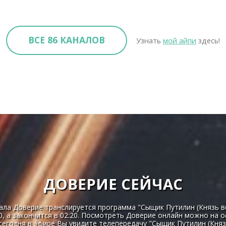
ВСЕ 86 КАНАЛОВ
Узнать
мой айпи
здесь!
ДОВЕРИЕ СЕЙЧАС
ала Доверие транслируется программа "Сыщик Путилин (Князь вет
0, а закончится в 02:20. Посмотреть Доверие онлайн можно на 
сегодня в эфире Вы увидите телепередачу "Сыщик Путилин (Князь