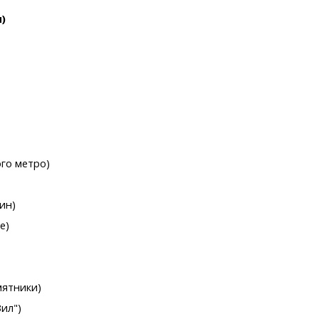
)
ого метро)
ин)
е)
мятники)
ил")