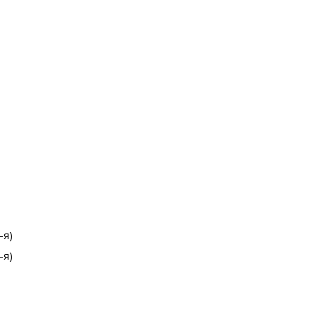
-я)
-я)