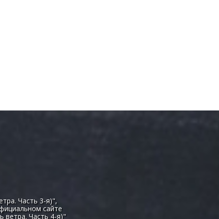
ра. Часть 3-я)",
официальном сайте
 ветра. Часть 4-я)"