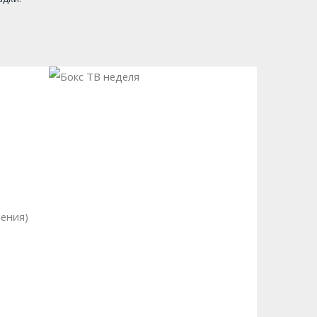
мения)