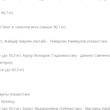
66,7 кг)
Silver в тяжелом весе (свыше 90,7 кг)
кг). Жайдар Бирлик (Китай) - Темирлан Раимкулов (Казахстан)
 (до 55,3 кг). Асрор Вохидов (Таджикистан) - Данило Савченко
ггерлз)
е (до 63,5 кг)
маты (Казахстан)
 Уралец)
 (до 55,3 кг). Бахыт Абдурахимов (Узбекистан) - Магомед Курб