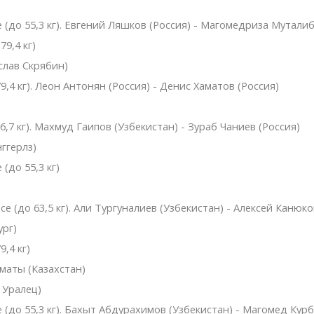
 (до 55,3 кг). Евгений Ляшков (Россия) - Магомедриза Муталиб
9,4 кг)
слав Скрябин)
,4 кг). Леон Антонян (Россия) - Денис Хаматов (Россия)
,7 кг). Махмуд Гаипов (Узбекистан) - Зураб Чаниев (Россия)
ггерлз)
(до 55,3 кг)
 (до 63,5 кг). Али Тургуналиев (Узбекистан) - Алексей Канюко
ург)
,4 кг)
маты (Казахстан)
 Уралец)
 (до 55,3 кг). Бахыт Абдурахимов (Узбекистан) - Магомед Курб